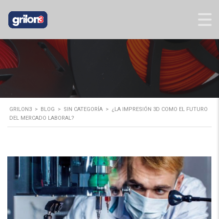
GRILON3
>
BLOG
>
SIN CATEGORÍA
>
¿LA IMPRESIÓN 3D COMO EL FUTURO
DEL MERCADO LABORAL?