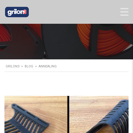
GRILON3
>
BLOG
>
ANNEALING