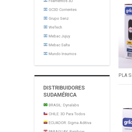
Filamentos 3D
GC3D Corrientes
Grupo Senz
WeTech
Mebac Jujuy
Mebac Salta
Mundo Insumos
PLA S
DISTRIBUIDORES
SUDAMÉRICA
BRASIL: Dynalabs
CHILE: 3D Para Todos
ECUADOR: Sigma Aditiva
PARAGUAY: Rainbow