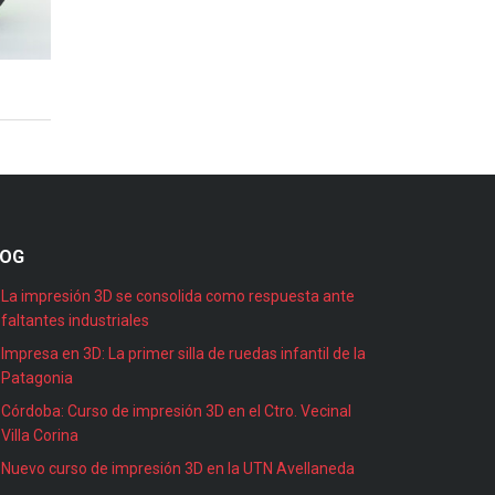
LOG
La impresión 3D se consolida como respuesta ante
faltantes industriales
Impresa en 3D: La primer silla de ruedas infantil de la
Patagonia
Córdoba: Curso de impresión 3D en el Ctro. Vecinal
Villa Corina
Nuevo curso de impresión 3D en la UTN Avellaneda