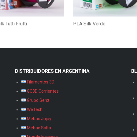
k Tutti Frutti
PLA Silk Verde
DISTRIBUIDORES EN ARGENTINA
B
Filamentos 3D
GC3D Corrientes
Grupo Senz
WeTech
Mebac Jujuy
Mebac Salta