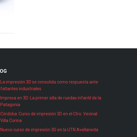
LOG
La impresión 3D se consolida como respuesta ante
faltantes industriales
Impresa en 3D: La primer silla de ruedas infantil de la
Patagonia
Córdoba: Curso de impresión 3D en el Ctro. Vecinal
Villa Corina
Nuevo curso de impresión 3D en la UTN Avellaneda