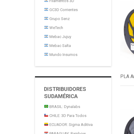
Filamentos 3D
GC3D Corrientes
Grupo Senz
WeTech
Mebac Jujuy
Mebac Salta
Mundo Insumos
PLA Am
DISTRIBUIDORES
SUDAMÉRICA
BRASIL: Dynalabs
CHILE: 3D Para Todos
ECUADOR: Sigma Aditiva
PARAGUAY: Rainbow