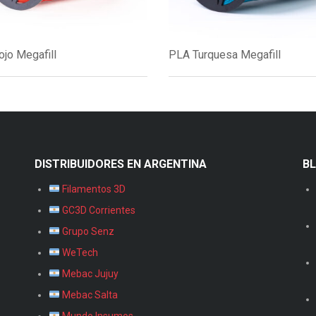
jo Megafill
PLA Turquesa Megafill
DISTRIBUIDORES EN ARGENTINA
B
Filamentos 3D
GC3D Corrientes
Grupo Senz
WeTech
Mebac Jujuy
Mebac Salta