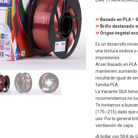
EAN:
7798049654652
Basado en PLA – Si
Brillo destacado 
Origen vegetal ec
Es un desarrollo nove
una textura sedosa y u
impresiones
Al ser Basado en PLA
mantienen, sumando c
resultarán igual de s
familia PLA.
La Variante SILK tien
recomendamos no sob
Te invitamos a busca
(175~215) dado que e
uso. Por lo general 
ventilación de capa.
¡A brillar con SILK de 