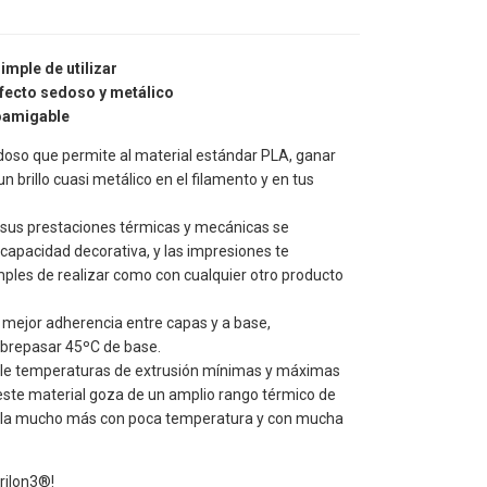
mple de utilizar
efecto sedoso y metálico
oamigable
doso que permite al material estándar PLA, ganar
n brillo cuasi metálico en el filamento y en tus
 sus prestaciones térmicas y mecánicas se
apacidad decorativa, y las impresiones te
imples de realizar como con cualquier otro producto
e mejor adherencia entre capas y a base,
repasar 45ºC de base.
rle temperaturas de extrusión mínimas y máximas
ste material goza de un amplio rango térmico de
brilla mucho más con poca temperatura y con mucha
Grilon3®!