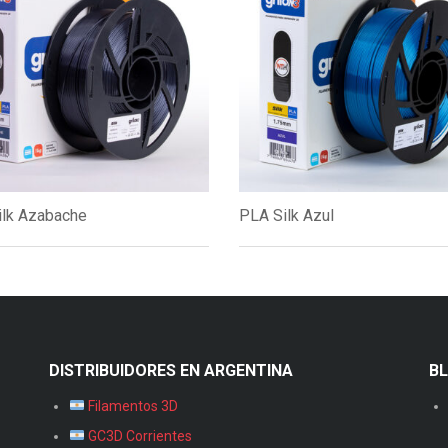
ilk Azabache
PLA Silk Azul
DISTRIBUIDORES EN ARGENTINA
B
Filamentos 3D
GC3D Corrientes