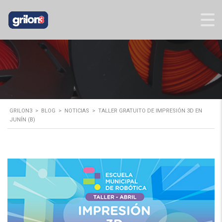
GRILON3
>
BLOG
>
NOTICIAS
>
TALLER GRATUITO DE IMPRESIÓN 3D EN
JUNÍN (B)