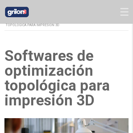
GRILON3
>
BLOG
>
INFORMES
>
SOFTWARES DE OPTIMIZACIÓN
TOPOLÓGICA PARA IMPRESIÓN 3D
Softwares de
optimización
topológica para
impresión 3D