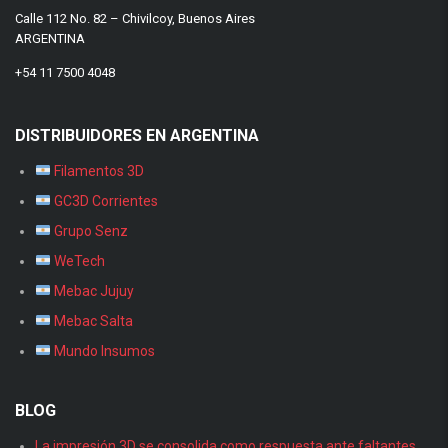
Calle 112 No. 82 – Chivilcoy, Buenos Aires
ARGENTINA
+54 11 7500 4048
DISTRIBUIDORES EN ARGENTINA
Filamentos 3D
GC3D Corrientes
Grupo Senz
WeTech
Mebac Jujuy
Mebac Salta
Mundo Insumos
BLOG
La impresión 3D se consolida como respuesta ante faltantes