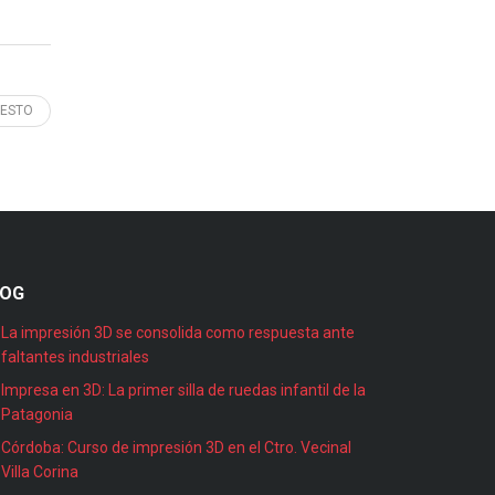
 ESTO
LOG
La impresión 3D se consolida como respuesta ante
faltantes industriales
Impresa en 3D: La primer silla de ruedas infantil de la
Patagonia
Córdoba: Curso de impresión 3D en el Ctro. Vecinal
Villa Corina