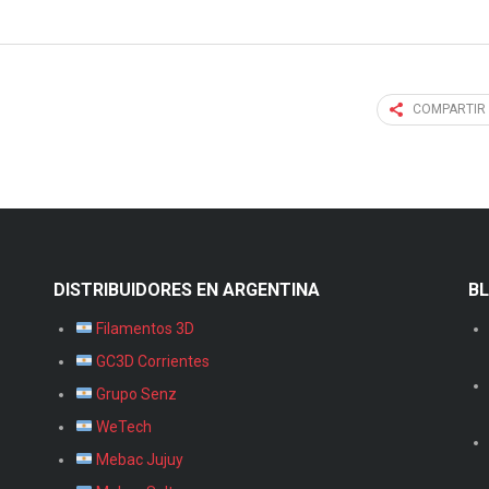
COMPARTIR
DISTRIBUIDORES EN ARGENTINA
B
Filamentos 3D
GC3D Corrientes
Grupo Senz
WeTech
Mebac Jujuy