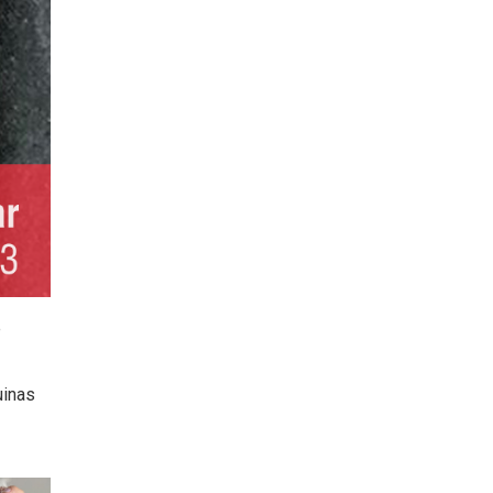
e
uinas