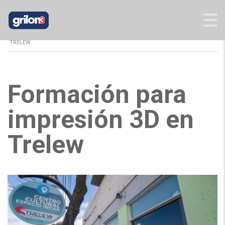
GRILON3
>
BLOG
>
NOTICIAS
>
FORMACIÓN PARA IMPRESIÓN 3D EN
TRELEW
Formación para
impresión 3D en
Trelew