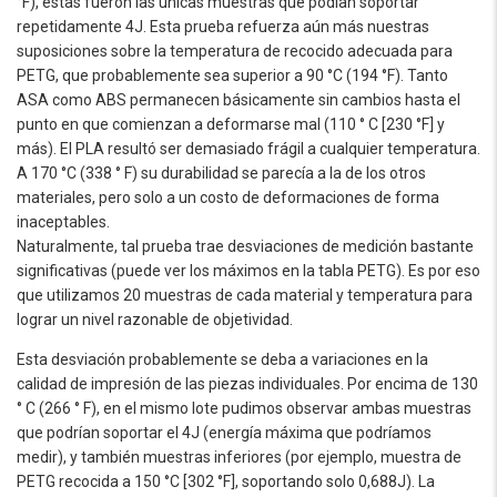
°F), estas fueron las únicas muestras que podían soportar
repetidamente 4J. Esta prueba refuerza aún más nuestras
suposiciones sobre la temperatura de recocido adecuada para
PETG, que probablemente sea superior a 90 °C (194 °F). Tanto
ASA como ABS permanecen básicamente sin cambios hasta el
punto en que comienzan a deformarse mal (110 ° C [230 °F] y
más). El PLA resultó ser demasiado frágil a cualquier temperatura.
A 170 °C (338 ° F) su durabilidad se parecía a la de los otros
materiales, pero solo a un costo de deformaciones de forma
inaceptables.
Naturalmente, tal prueba trae desviaciones de medición bastante
significativas (puede ver los máximos en la tabla PETG). Es por eso
que utilizamos 20 muestras de cada material y temperatura para
lograr un nivel razonable de objetividad.
Esta desviación probablemente se deba a variaciones en la
calidad de impresión de las piezas individuales. Por encima de 130
° C (266 ° F), en el mismo lote pudimos observar ambas muestras
que podrían soportar el 4J (energía máxima que podríamos
medir), y también muestras inferiores (por ejemplo, muestra de
PETG recocida a 150 °C [302 °F], soportando solo 0,688J). La