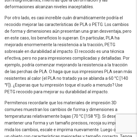
son insignificantes, mientras que la deformación y las
deformaciones alcanzan niveles inaceptables.
Por otro lado, es casi increíble cuán dramáticamente podría el
recocido mejorar las características de PLA o PETG. Los cambios
de forma y dimensiones aún presentan una gran desventaja, pero
en este caso, los beneficios lo superan. En particular, PLA ha
mejorado enormemente la resistencia a la tracción, PETG
sobresale en durabilidad al impacto. El recocido es una técnica
efectiva, pero no para impresiones complicadas y detalladas. Por
ejemplo, podría comenzar mejorando la resistencia a la tracción
de las perchas de PLA. O haga que sus impresiones PLA sean más
resistentes al calor (el PLA no tratado ya se ablanda a 60 °C [140
°F]). ¿Esperas que tu impresión toque el suelo a menudo? Use
PETG recocido para mejorar su durabilidad al impacto.
Permítenos recordarle que los materiales de impresión 3D
comunes muestran los cambios de forma y dimensiones a
temperaturas relativamente bajas (70 °C [158 °F]). Si desea
mantener una forma y un tamaño precisos, recoja su impresión,
mida los cambios, escale e imprima nuevamente. Luego obtienes
un objeto con características mejoradas y tamaño correcto. Tenga