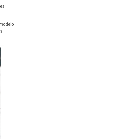
res
l modelo
os