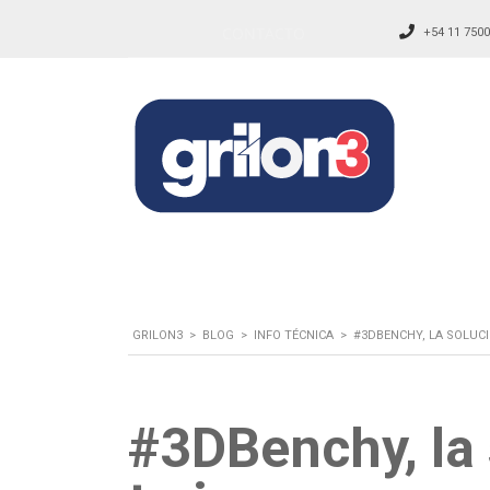
CONTACTO
+54 11 7500
GRILON3
>
BLOG
>
INFO TÉCNICA
>
#3DBENCHY, LA SOLUC
#3DBenchy, la 