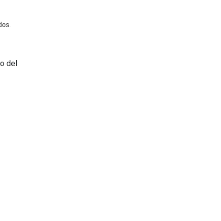
dos.
no del