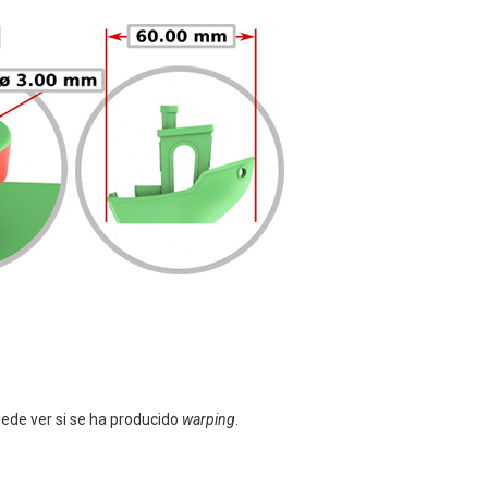
uede ver si se ha producido
warping
.