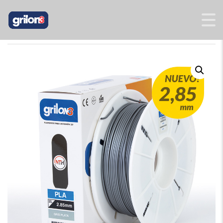
INICIO
/
2,85
/
PLA 2,85 MM
/ PLA GRÍS PLATA 2,85