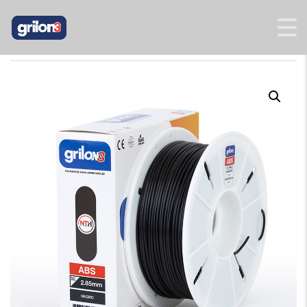
INICIO
/
2,85
/
ABS 2,85 MM
/ ABS NEGRO 2,85