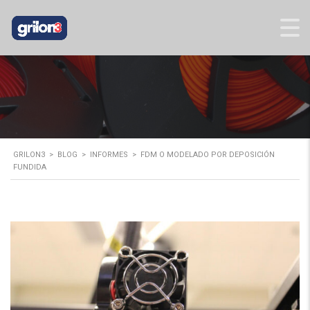
GRILON3
>
BLOG
>
INFORMES
>
FDM O MODELADO POR DEPOSICIÓN
FUNDIDA