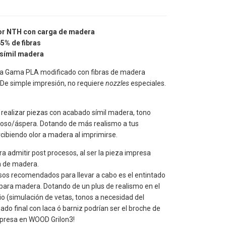
or NTH con carga de madera
45% de fibras
 símil madera
 la Gama PLA modificado con fibras de madera
 De simple impresión, no requiere
nozzles
especiales.
 realizar piezas con acabado símil madera, tono
goso/áspera. Dotando de más realismo a tus
rcibiendo olor a madera al imprimirse.
ara admitir post procesos, al ser la pieza impresa
a de madera.
sos recomendados para llevar a cabo es el entintado
s para madera. Dotando de un plus de realismo en el
o (simulación de vetas, tonos a necesidad del
do final con laca ó barniz podrían ser el broche de
mpresa en WOOD Grilon3!