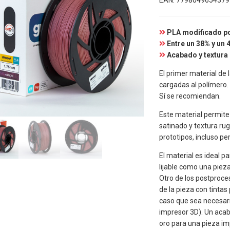
EAN:
7798049654379
PLA modificado p
Entre un 38% y un 
Acabado y textura
El primer material de
cargadas al polímero.
Sí se recomiendan.
Este material permite
satinado y textura ru
prototipos, incluso pe
El material es ideal p
lijable como una piez
Otro de los postproce
de la pieza con tinta
caso que sea necesari
impresor 3D). Un acaba
oro para una pieza i