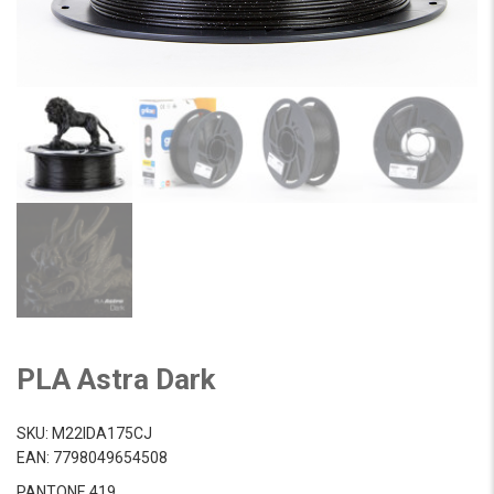
PLA Astra Dark
SKU:
M22IDA175CJ
EAN:
7798049654508
PANTONE 419