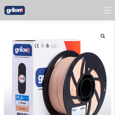
INICIO
/
PLA
/ PLA PIEL 162