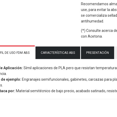
Recomendamos almace
use, para evitar la a
se comercializa sella
antihumedad.
(*) Consulte acerca d
con Acetona.
FIL DE USO FDM ABS
CARACTERÍSTICAS ABS
PRESENTACIÓN
de Aplicación:
Símil aplicaciones de PLA pero que resistan temperatur
ncia.
 de ejemplo:
Engranajes semifuncionales, gabinetes, carcazas para pla
s.
taca por:
Material semitécnico de bajo precio, acabado satinado, resist