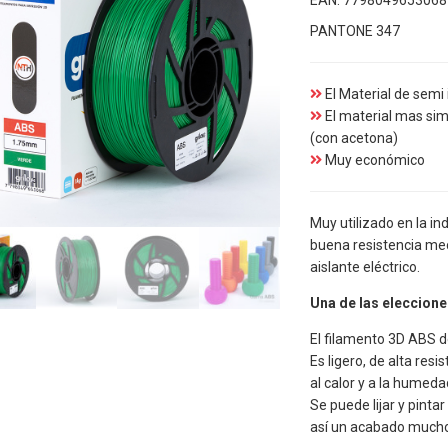
EAN:
7798049653068
PANTONE 347
El Material de semi
El material mas sim
(con acetona)
Muy económico
Muy utilizado en la i
buena resistencia me
aislante eléctrico.
Una de las eleccion
El filamento 3D ABS d
Es ligero, de alta res
al calor y a la humed
Se puede lijar y pinta
así un acabado mucho 