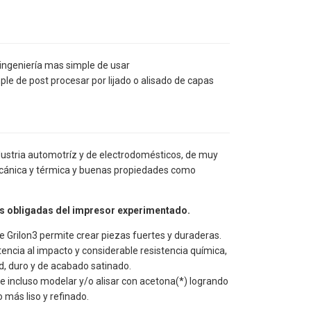
 ingeniería mas simple de usar
ple de post procesar por lijado o alisado de capas
ndustria automotríz y de electrodomésticos, de muy
cánica y térmica y buenas propiedades como
es obligadas del impresor experimentado.
e Grilon3 permite crear piezas fuertes y duraderas.
istencia al impacto y considerable resistencia química,
ad, duro y de acabado satinado.
r e incluso modelar y/o alisar con acetona(*) logrando
más liso y refinado.