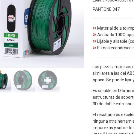
EAN:
7798049653167
PANTONE 347
Material de alto im
Acabado 100% opac
Lijable y alisable (
El mas económico 
Las piezas impresas 
similares a las del A
opaco. Se puede lijar y
Es soluble en D-limon
estructuras de soport
3D de doble extrusor.
El resultado es excelen
ninguna otra herramie
impurezas y sobre tod