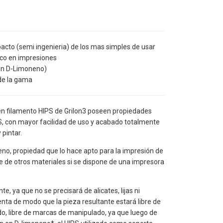
pacto (semi ingenieria) de los mas simples de usar
o en impresiones
con D-Limoneno)
de la gama
en filamento HIPS de Grilon3 poseen propiedades
BS, con mayor facilidad de uso y acabado totalmente
 pintar.
eno, propiedad que lo hace apto para la impresión de
e de otros materiales si se dispone de una impresora
te, ya que no se precisará de alicates, lijas ni
nta de modo que la pieza resultante estará libre de
o, libre de marcas de manipulado, ya que luego de