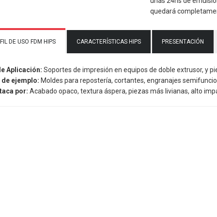
unas 24hs de emulsión
quedará completamente
FIL DE USO FDM HIPS
CARACTERÍSTICAS HIPS
PRESENTACIÓN
de Aplicación:
Soportes de impresión en equipos de doble extrusor, y pi
 de ejemplo:
Moldes para repostería, cortantes, engranajes semifuncio
taca por:
Acabado opaco, textura áspera, piezas más livianas, alto impa