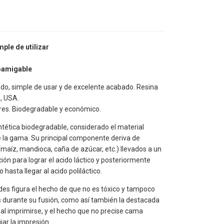
mple de utilizar
oamigable
zado, simple de usar y de excelente acabado. Resina
, USA.
res. Biodegradable y económico.
intética biodegradable, considerado el material
e la gama. Su principal componente deriva de
maíz, mandioca, caña de azúcar, etc.) llevados a un
ón para lograr el acido láctico y posteriormente
 hasta llegar al acido poliláctico.
des figura el hecho de que no es tóxico y tampoco
 durante su fusión, como así también la destacada
al imprimirse, y el hecho que no precise cama
jar la impresión.