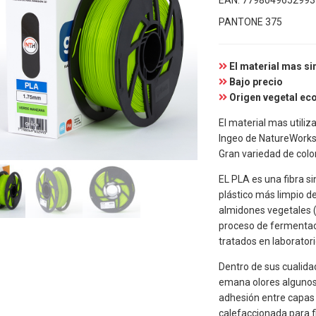
EAN:
7798049652993
PANTONE 375
El material mas si
Bajo precio
Origen vegetal ec
El material mas utili
Ingeo de NatureWorks
Gran variedad de colo
EL PLA es una fibra s
plástico más limpio d
almidones vegetales (
proceso de fermentaci
tratados en laboratorio
Dentro de sus cualida
emana olores algunos
adhesión entre capas 
calefaccionada para fi