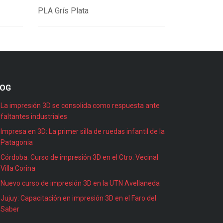
PLA Grís Plata
LOG
La impresión 3D se consolida como respuesta ante
faltantes industriales
Impresa en 3D: La primer silla de ruedas infantil de la
Patagonia
Córdoba: Curso de impresión 3D en el Ctro. Vecinal
Villa Corina
Nuevo curso de impresión 3D en la UTN Avellaneda
Jujuy: Capacitación en impresión 3D en el Faro del
Saber