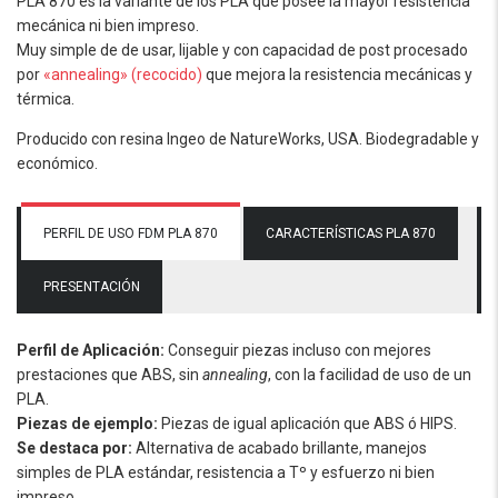
PLA 870 es la variante de los PLA que posee la mayor resistencia
mecánica ni bien impreso.
Muy simple de de usar, lijable y con capacidad de post procesado
por
«annealing» (recocido)
que mejora la resistencia mecánicas y
térmica.
Producido con resina Ingeo de NatureWorks, USA. Biodegradable y
económico.
PERFIL DE USO FDM PLA 870
CARACTERÍSTICAS PLA 870
PRESENTACIÓN
Perfil de Aplicación:
Conseguir piezas incluso con mejores
prestaciones que ABS, sin
annealing
, con la facilidad de uso de un
PLA.
Piezas de ejemplo:
Piezas de igual aplicación que ABS ó HIPS.
Se destaca por:
Alternativa de acabado brillante, manejos
simples de PLA estándar, resistencia a Tº y esfuerzo ni bien
impreso.