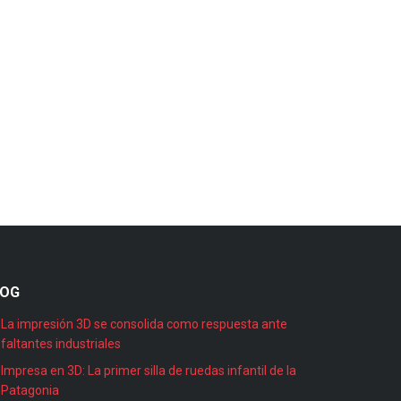
LOG
La impresión 3D se consolida como respuesta ante
faltantes industriales
Impresa en 3D: La primer silla de ruedas infantil de la
Patagonia