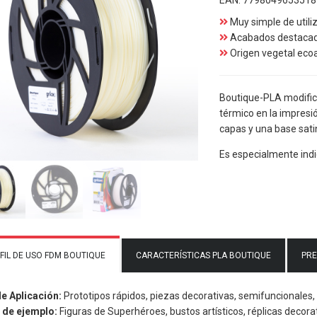
EAN:
7798049653518
Muy simple de utili
Acabados destacado
Origen vegetal eco
Boutique-PLA modific
térmico en la impresi
capas y una base sati
Es especialmente indic
FIL DE USO FDM BOUTIQUE
CARACTERÍSTICAS PLA BOUTIQUE
PRE
de Aplicación:
Prototipos rápidos, piezas decorativas, semifuncionales, 
 de ejemplo:
Figuras de Superhéroes, bustos artísticos, réplicas decorat