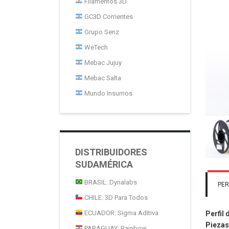
Filamentos 3D
GC3D Corrientes
Grupo Senz
WeTech
Mebac Jujuy
Mebac Salta
Mundo Insumos
DISTRIBUIDORES
SUDAMÉRICA
BRASIL: Dynalabs
PER
CHILE: 3D Para Todos
ECUADOR: Sigma Aditiva
Perfil 
Piezas
PARAGUAY: Rainbow