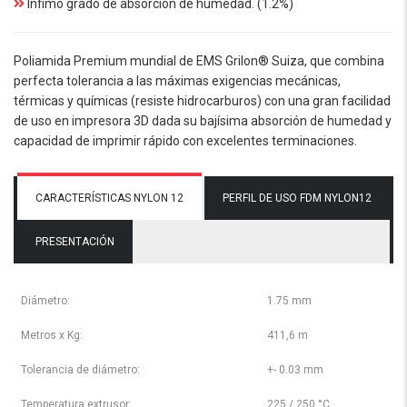
Ínfimo grado de absorción de humedad. (1.2%)
Poliamida Premium mundial de EMS Grilon® Suiza, que combina
perfecta tolerancia a las máximas exigencias mecánicas,
térmicas y químicas (resiste hidrocarburos) con una gran facilidad
de uso en impresora 3D dada su bajísima absorción de humedad y
capacidad de imprimir rápido con excelentes terminaciones.
CARACTERÍSTICAS NYLON 12
PERFIL DE USO FDM NYLON12
PRESENTACIÓN
Diámetro:
1.75 mm
Metros x Kg:
411,6 m
Tolerancia de diámetro:
+- 0.03 mm
Temperatura extrusor:
225 / 250 °C