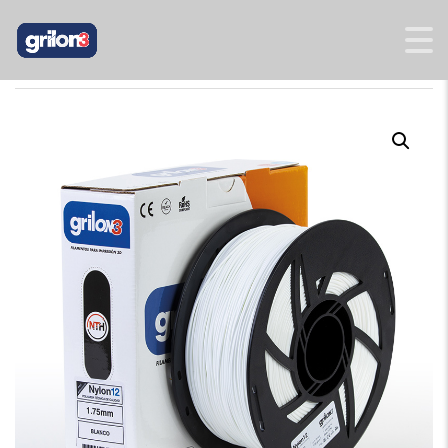
INICIO
/
TÉCNICOS
/
NYLON 12
/ NYLON 12 BLANCO